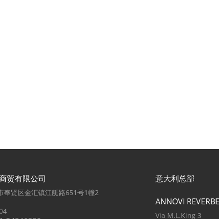
)商贸有限公司
意大利总部
奉贤区金汇镇江艇路651号1幢2
ANNOVI REVERBER
04
Via M.L.King 3