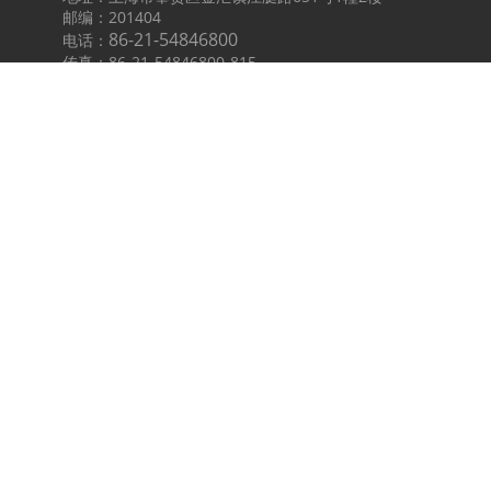
邮编：201404
86-21-54846800
电话：
传真：86-21-54846800-815
邮箱：info@AR-China.cn
意大利总部
ANNOVI REVERBERI S.P.A.
Via M.L.King 3
41122 Modena(Italy)
www.annovireverberi.it
敬请关注
China 官方微信
AR